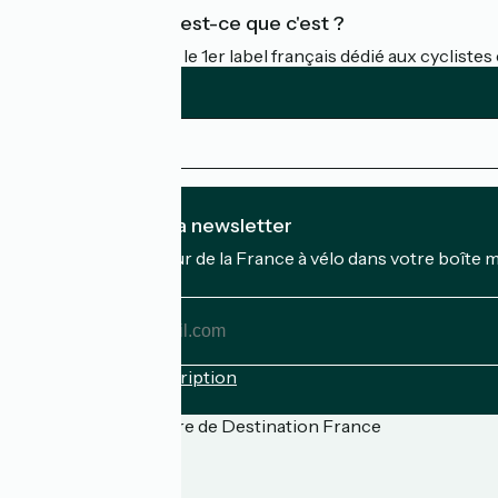
Accueil Vélo qu'est-ce que c'est ?
Accueil Vélo c'est le 1er label français dédié aux cycliste
Je m'abonne à la newsletter
Recevez le meilleur de la France à vélo dans votre boîte 
Mon adresse mail
Mon
adresse
mail
Conditions d'inscription
Financé dans le cadre de Destination France