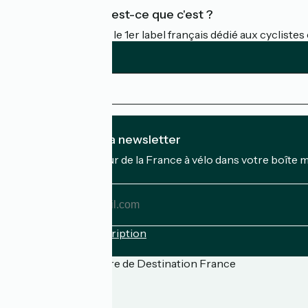
Accueil Vélo qu'est-ce que c'est ?
Accueil Vélo c'est le 1er label français dédié aux cycliste
Je m'abonne à la newsletter
Recevez le meilleur de la France à vélo dans votre boîte 
Mon adresse mail
Mon
adresse
mail
Conditions d'inscription
Financé dans le cadre de Destination France