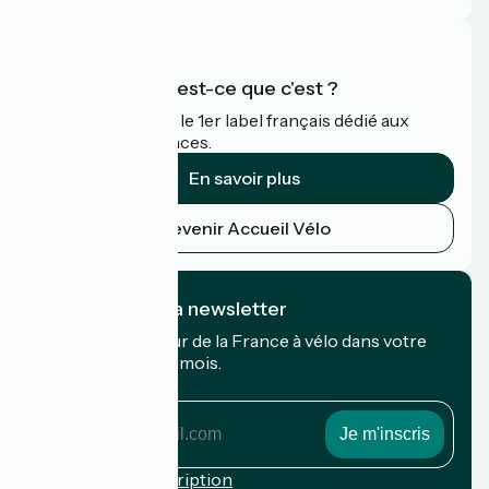
Accueil Vélo qu'est-ce que c'est ?
Accueil Vélo c'est le 1er label français dédié aux
cyclistes en vacances.
En savoir plus
Devenir Accueil Vélo
Je m'abonne à la newsletter
Recevez le meilleur de la France à vélo dans votre
boîte mail chaque mois.
Mon adresse mail
Mon
adresse
mail
Conditions d'inscription