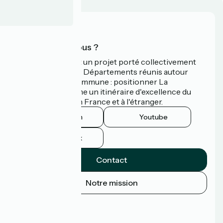
Qui sommes-nous ?
La Vélodyssée est un projet porté collectivement
par 3 Régions et 9 Départements réunis autour
d'une ambition commune : positionner La
Vélodyssée comme un itinéraire d'excellence du
tourisme à vélo en France et à l'étranger.
Instagram
Youtube
Facebook
Contact
Notre mission
Espace Presse
Espace Pro
FAQ