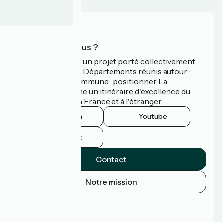
Qui sommes-nous ?
La Vélodyssée est un projet porté collectivement
par 3 Régions et 9 Départements réunis autour
d'une ambition commune : positionner La
Vélodyssée comme un itinéraire d'excellence du
tourisme à vélo en France et à l'étranger.
Instagram
Youtube
Facebook
Contact
Notre mission
Espace Presse
Espace Pro
FAQ