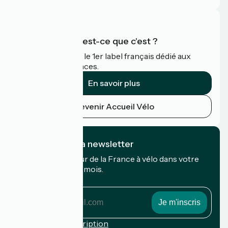
Accueil Vélo qu'est-ce que c'est ?
Accueil Vélo c'est le 1er label français dédié aux
cyclistes en vacances.
En savoir plus
Devenir Accueil Vélo
Je m'abonne à la newsletter
Recevez le meilleur de la France à vélo dans votre
boîte mail chaque mois.
Mon adresse mail
Mon
adresse
mail
Conditions d'inscription