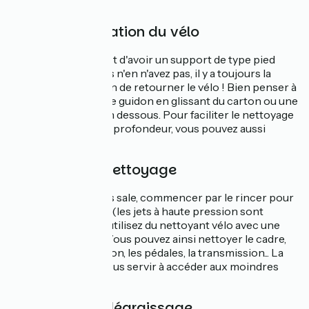
et de lubrifiant vélo.
1ère étape : fixation du vélo
Le plus pratique c'est d'avoir un support de type pied
d'atelier, mais si vous n'en n'avez pas, il y a toujours la
bonne vielle solution de retourner le vélo ! Bien penser à
protéger la selle et le guidon en glissant du carton ou une
vieille couverture en dessous. Pour faciliter le nettoyage
et pour aller plus en profondeur, vous pouvez aussi
enlever les roues.
2ème étape : nettoyage
Si votre vélo est très sale, commencer par le rincer pour
enlever le plus gros (les jets à haute pression sont
proscrits). Ensuite, utilisez du nettoyant vélo avec une
éponge et de l'eau. Vous pouvez ainsi nettoyer le cadre,
les fourches, le guidon, les pédales, la transmission... La
brosse à dents va vous servir à accéder aux moindres
recoins.
3ème étape : dégraissage