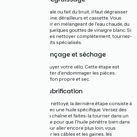
Si votre chaîne est sale ou fait du bruit, il faut dégraisser
la transmission : chaine, dérailleurs et cassette. Vous
pouvez les dégraisser en mélangeant de l'eau chaude, du
produit vaisselle et quelques gouttes de vinaigre blanc. Si
vous n'arrivez pas à les nettoyer complètement, tournez-
vous vers des produits spécialisés.
4ème étape : rinçage et séchage
Ne pas oublier d'essuyer votre vélo. Cette étape est
importante pour éviter d'endommager les pièces.
Utilisez donc un chiffon propre et sec.
5ème étape : lubrification
Une fois le vélo bien nettoyé, la dernière étape consiste à
lubrifier la chaîne avec une huile spécifique. Versez des
gouttes d’huile sur la chaîne et faites-la tourner dans un
sens puis dans l'autre pour que l'huile pénètre bien dans
tous les maillons. Pour aller encore plus loin, vous
pouvez aussi lubrifier les câbles et les gaines, les