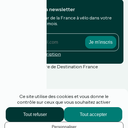
Je m'abonne à la newsletter
Recevez le meilleur de la France à vélo dans votre
boîte mail chaque mois.
Mon adresse mail
Mon
adresse
mail
Conditions d'inscription
Financé dans le cadre de Destination France
Presse
Ce site utilise des cookies et vous donne le
FAQ
contrôle sur ceux que vous souhaitez activer
Plan du site
Mentions légales
Politique de confidentialité
Tout refuser
Tout accepter
Contact
Réalisation :
StudioJuillet
et
France Vélo Tourisme
Personnaliser