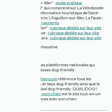
La Tranche-sur-Mer* :
guide pratique
Vendée du Sud* qui comprend sur La Vélodyssée
les bureaux d'information touristique de Saint-
Michel-en-l'Herm, L'Aiguillon-sur-Mer, La Faute-
sur-Mer :
hébergements
Rochefort Océan* :
rubrique dédiée sur leur site
Royan Atlantique :
rubrique dédiée sur leur site
Bisca Grands Lacs :
rubrique dédiée sur leur site
Cette liste est non exhaustive.
Il existe également des plateformes nationales qui
répertorient les adresses dog-friendly :
EmmèneTonChien.com
référence tous les
hébergements et lieux dog-friendly ainsi que le
tout premier label dog-friendly : QUALIDOG !
Tourisme avec mon chien
est le site tout-en-un
pour des vacances avec son chien