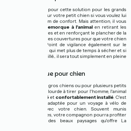
Vous pouvez opter pour cette solution pour les grands
chiens ou même pour votre petit chien si vous voulez lui
garantir un maximum de confort. Mais attention, il vous
faudra
adapter la remorque à l'animal
en retirant les
sièges et les ceintures et en renforçant le plancher de la
remorque. Ajoutez des couvertures pour que votre chien
soit bien installé. Point de vigilance également sur le
revêtement en tissu qui met plus de temps à sécher et si
votre chien est mouillé... il sera tout simplement en pleine
baignade !
La remorque pour chien
C'est l'idéal pour les gros chiens ou pour plusieurs petits
chiens. Certes plus lourde à tirer pour l'homme, l'animal
sera, lui, en
sécurité
et
confortablement installé
. C'est
la solution la plus adaptée pour un voyage à vélo de
plusieurs jours avec votre chien. Souvent munis
d'ouvertures latérales, votre compagnon pourra profiter
du grand air et des beaux paysages qu'offre La
Vélodyssée.