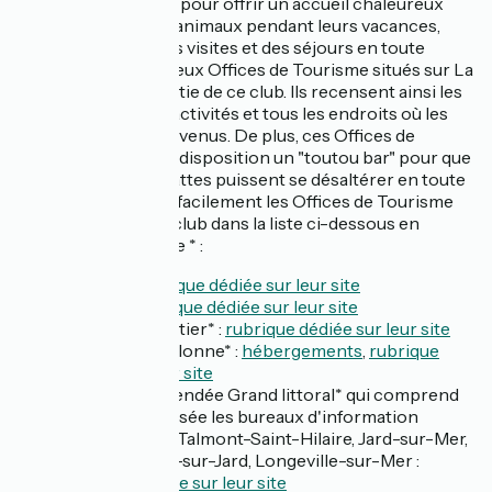
Tourisme de Troyes pour offrir un accueil chaleureux
aux propriétaires d'animaux pendant leurs vacances,
permettant ainsi des visites et des séjours en toute
sérénité. De nombreux Offices de Tourisme situés sur La
Vélodyssée font partie de ce club. Ils recensent ainsi les
hébergements, les activités et tous les endroits où les
chiens sont les bienvenus. De plus, ces Offices de
Tourisme mettent à disposition un "toutou bar" pour que
nos amis à quatre pattes puissent se désaltérer en toute
quiétude ! Identifiez facilement les Offices de Tourisme
faisant partie de ce club dans la liste ci-dessous en
repérant l'astérisque * :
Roscoff :
rubrique dédiée sur leur site
Morlaix :
rubrique dédiée sur leur site
Île de Noirmoutier* :
rubrique dédiée sur leur site
Les Sables d'Olonne* :
hébergements
,
rubrique
dédiée sur leur site
Destination Vendée Grand littoral* qui comprend
sur La Vélodyssée les bureaux d'information
touristique de Talmont-Saint-Hilaire, Jard-sur-Mer,
Saint-Vincent-sur-Jard, Longeville-sur-Mer :
rubrique dédiée sur leur site