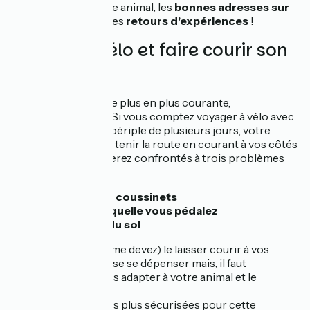
le
bien-être
de votre animal, les
bonnes adresses sur
La Vélodyssée
et des
retours d'expériences
!
Pédaler à vélo et faire courir son
chien
C'est une pratique de plus en plus courante,
appelée "CaniVTT". Si vous comptez voyager à vélo avec
votre animal sur un périple de plusieurs jours, votre
chien ne pourra pas tenir la route en courant à vos côtés
tout du long. Vous serez confrontés à trois problèmes
majeurs :
l'usure de ses coussinets
la vitesse à laquelle vous pédalez
et la chaleur du sol
Vous pouvez (et même devez) le laisser courir à vos
côtés pour qu'il puisse se dépenser mais, il faut
impérativement vous adapter à votre animal et le
surveiller.
Il existe des solutions plus sécurisées pour cette