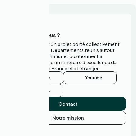
Qui sommes-nous ?
La Vélodyssée est un projet porté collectivement
par 3 Régions et 9 Départements réunis autour
d'une ambition commune : positionner La
Vélodyssée comme un itinéraire d'excellence du
tourisme à vélo en France et à l'étranger.
Instagram
Youtube
Facebook
Contact
Notre mission
Espace Presse
Espace Pro