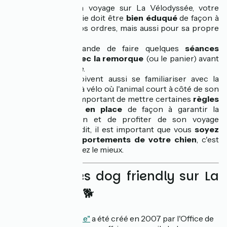
Avant de partir en voyage sur La Vélodyssée, votre
animal de compagnie doit être
bien éduqué
de façon à
ce qu'il obéisse à vos ordres, mais aussi pour sa propre
sécurité.
On vous recommande de faire quelques
séances
d'entraînement avec la remorque
(ou le panier) avant
de partir à l'aventure.
Maître et chien doivent aussi se familiariser avec la
pratique du voyage à vélo où l'animal court à côté de son
propriétaire. Il est important de mettre certaines
règles
et automatismes en place
de façon à garantir la
sécurité de chacun et de profiter de son voyage
sereinement. Cela dit, il est important que vous
soyez
vigilants aux comportements de votre chien
, c'est
vous qui le connaissez le mieux.
Les adresses dog friendly sur La
Vélodyssée 🐕
Le club
"Toutourisme"
a été créé en 2007 par l'Office de