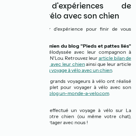
Retours d'expériences de
voyages à vélo avec son chien
Besoin d'un retour d'expérience pour finir de vous
convaincre ?
Marine et Damien du blog "Pieds et pattes liés"
ont fait La Vélodyssée avec leur compagnon à
quatre pattes : N'Lou. Retrouvez leur
article bilan de
La Vélodyssée avec leur chien
ainsi que leur article
préparation du voyage à vélo avec un chien
.
Mila et Denni, grands voyageurs à vélo ont réalisé
un guide complet pour voyager à vélo avec son
chien sur leur
blog un-monde-a-velo.com
.
Si vous avez déjà effectué un voyage à vélo sur La
Vélodyssée avec votre chien (ou même votre chat),
n'hésitez pas à le partager avec nous !