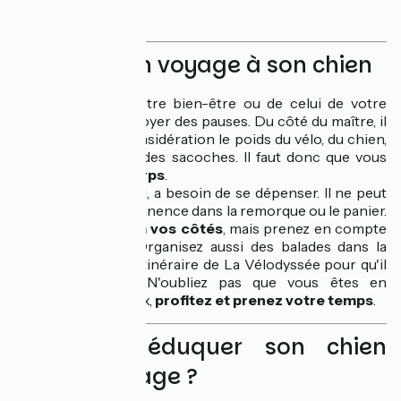
Adapter son voyage à son chien
Qu'il s'agisse de votre bien-être ou de celui de votre
animal, il faut s'octroyer des pauses. Du côté du maître, il
faut prendre en considération le poids du vélo, du chien,
de la remorque et des sacoches. Il faut donc que vous
écoutiez votre corps
.
Le chien, quant à lui, a besoin de se dépenser. Il ne peut
pas rester en permanence dans la remorque ou le panier.
Laissez-le courir à vos côtés
, mais prenez en compte
son endurance ! Organisez aussi des balades dans la
nature autour de l'itinéraire de La Vélodyssée pour qu'il
puisse gambader. N'oubliez pas que vous êtes en
vacances, alors relax,
profitez et prenez votre temps
.
Comment éduquer son chien
pour le voyage ?