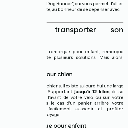
pratique comme le "Dog Runner", qui vous permet d'allier
le plaisir de la mobilité, au bonheur de se dépenser avec
son meilleur ami.
Comment transporter son
animal ?
Panier pour chien, remorque pour enfant, remorque
pour chien, il existe plusieurs solutions. Mais alors,
laquelle choisir ?
Le panier pour chien
Idéal pour les petits chiens, il existe aujourd'hui une large
gamme de paniers. Supportant
jusqu'à 12 kilos
, ils se
fixent facilement à l'avant de votre vélo ou sur votre
porte-bagage. Dans le cas d'un panier arrière, votre
chien peut plus facilement s'asseoir et profiter
pleinement de son voyage.
La remorque pour enfant