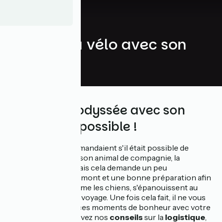
Voyager à vélo avec son
chien
Faire La Vélodyssée avec son
chien, c'est possible !
Pour ceux qui se demandaient s'il était possible de
voyager à vélo avec son animal de compagnie, la
réponse est oui
. Mais cela demande un peu
d'entraînement en amont et une bonne préparation afin
que les maîtres comme les chiens, s'épanouissent au
maximum durant ce voyage. Une fois cela fait, il ne vous
reste qu'à partager ces moments de bonheur avec votre
meilleur ami. Retrouvez nos
conseils
sur la
logistique
,