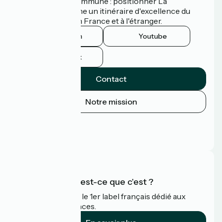
d'une ambition commune : positionner La
Vélodyssée comme un itinéraire d'excellence du
tourisme à vélo en France et à l'étranger.
Instagram
Youtube
Facebook
Contact
Notre mission
Espace Presse
Espace Pro
FAQ
Accueil Vélo qu'est-ce que c'est ?
Accueil Vélo c'est le 1er label français dédié aux
cyclistes en vacances.