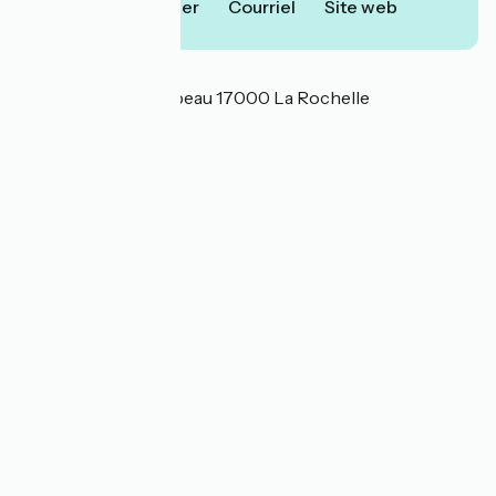
Téléphoner
Courriel
Site web
Localisation
Avenue Michel Crépeau 17000 La Rochelle