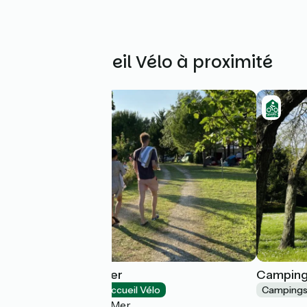
Autres Accueil Vélo à proximité
Camping Le Verger
Camping 
Campings
Accueil Vélo
Camping
Dompierre-sur-Mer