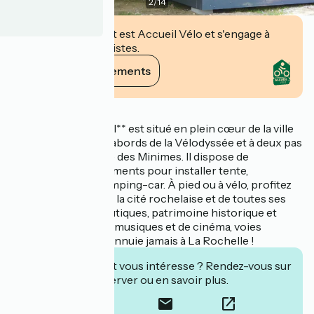
2
/
14
Cet établissement est Accueil Vélo et s'engage à
accueillir des cyclistes.
Voir ses engagements
Description
Le camping Le Soleil** est situé en plein cœur de la ville
de La Rochelle, aux abords de la Vélodyssée et à deux pas
du port de plaisance des Minimes. Il dispose de
nombreux emplacements pour installer tente,
caravane/van ou camping-car. À pied ou à vélo, profitez
du cadre idyllique de la cité rochelaise et de toutes ses
activités. Sports nautiques, patrimoine historique et
culturel, festivals de musiques et de cinéma, voies
cyclables… On ne s’ennuie jamais à La Rochelle !
Cet établissement vous intéresse ? Rendez-vous sur
leur site pour réserver ou en savoir plus.