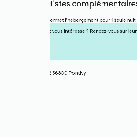
Services cyclistes complémentaire
Nuitée
Cet établissement permet l'hébergement pour 1 seule nuit (d
Cet établissement vous intéresse ? Rendez-vous sur leur 
Localisation
1 rue du 19 mars 1962 56300 Pontivy