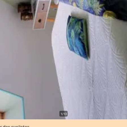
1
/
13
r des cyclistes.