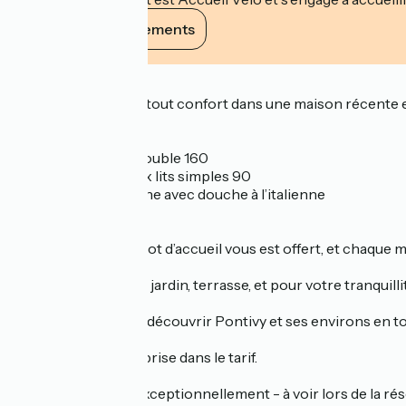
Voir ses engagements
Description
Profitez d’un séjour tout confort dans une maison récente e
Vous y trouverez :
1 chambre avec lit double 160
1 chambre avec deux lits simples 90
Salle de bain moderne avec douche à l’italienne
WC séparés
À votre arrivée, un pot d’accueil vous est offert, et chaque
Pour votre détente : jardin, terrasse, et pour votre tranquill
Un cadre idéal pour découvrir Pontivy et ses environs en to
Taxe de séjour comprise dans le tarif.
Accueil de chiens exceptionnellement - à voir lors de la rés