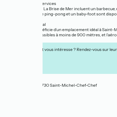
🌳 Équipements et services
Les équipements de La Brise de Mer incluent un barbecue, un
enfants, une table de ping-pong et un baby-foot sont dispon
📍 Emplacement idéal
La Brise de Mer bénéficie d’un emplacement idéal à Saint-
épiceries sont accessibles à moins de 900 mètres, et l’aérop
Cet établissement vous intéresse ? Rendez-vous sur leur 
Localisation
97 rue du Redois 44730 Saint-Michel-Chef-Chef