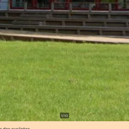
1
/
10
r des cyclistes.