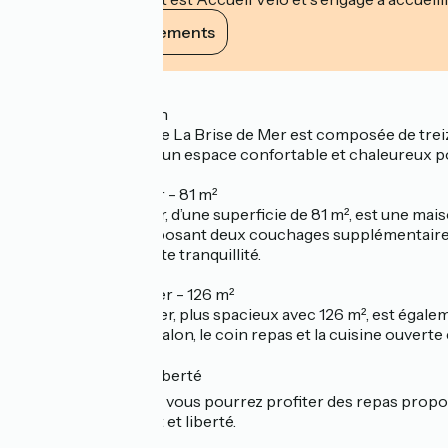
Voir ses engagements
Description
🏡 La Grande Maison
La Grande Maison de La Brise de Mer est composée de treiz
les groupes, offrant un espace confortable et chaleureux p
🌟 Gîte Étoile de Mer - 81 m²
Le Gîte Étoile de Mer, d’une superficie de 81 m², est une ma
avec télévision proposant deux couchages supplémentaires. 
de l’extérieur en toute tranquillité.
🌊 Gîte Écume de Mer - 126 m²
Le Gîte Écume de Mer, plus spacieux avec 126 m², est égaleme
séjour intégrant le salon, le coin repas et la cuisine ouver
🍽️ Restauration et liberté
Durant votre séjour, vous pourrez profiter des repas proposé
offrant ainsi confort et liberté.