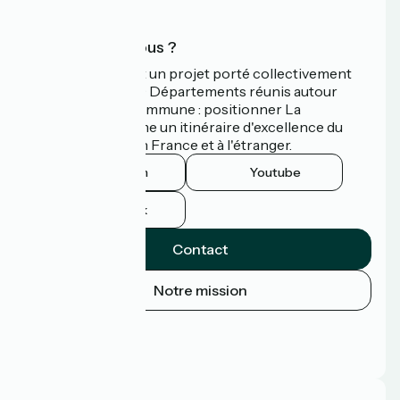
Qui sommes-nous ?
La Vélodyssée est un projet porté collectivement
par 3 Régions et 9 Départements réunis autour
d'une ambition commune : positionner La
Vélodyssée comme un itinéraire d'excellence du
tourisme à vélo en France et à l'étranger.
Instagram
Youtube
Facebook
Contact
Notre mission
Espace Presse
Espace Pro
FAQ