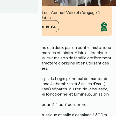
2
/
14
Cet établissement est Accueil Vélo et s'engage à
accueillir des cyclistes.
Voir ses engagements
Description
À la fois à la campagne et à deux pas du centre historique
de Pontivy, ses commerces et loisirs. Alain et Jocelyne
vous accueillent dans leur maison de famille entièrement
rénovée dans son caractère d'origine et en utilisant des
matériaux écologiques.
Aménagé dans le corps du Logis principal du manoir de
Penkêr, ce gîte propose 4 chambres et 3 salles d'eau (1
avec baignoire) avec WC séparés. Au rez-de-chaussée,
un séjour cuisine très fonctionnel et lumineux, un salon
TV à deux canapés.
Possibilité de louer pour 2, 4 ou 7 personnes.
Commerces, pôle aquatique et salle d'escalade à 300m.