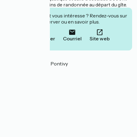
Canal à 1,5km. Chemins de randonnée au départ du gîte.
Cet établissement vous intéresse ? Rendez-vous sur
leur site pour réserver ou en savoir plus.
Téléphoner
Courriel
Site web
Localisation
Chef de Ville 56300 Pontivy