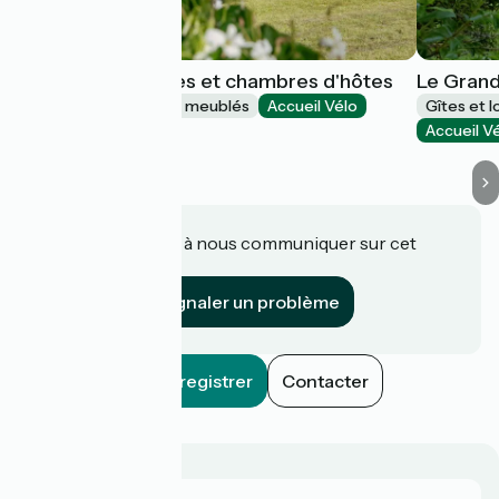
Le Clos Luly - Gîtes et chambres d'hôtes
Le Grand
Gîtes et locations de meublés
Accueil Vélo
Gîtes et 
Neulliac
Accueil V
Une information à nous communiquer sur cet
établissement ?
Signaler un problème
Enregistrer
Contacter