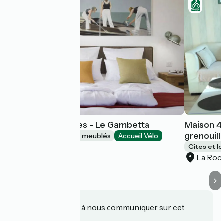
Studio 3 personnes - Le Gambetta
Maison 4
grenouil
Gîtes et locations de meublés
Accueil Vélo
La Rochelle
Gîtes et 
La Roc
Une information à nous communiquer sur cet
établissement ?