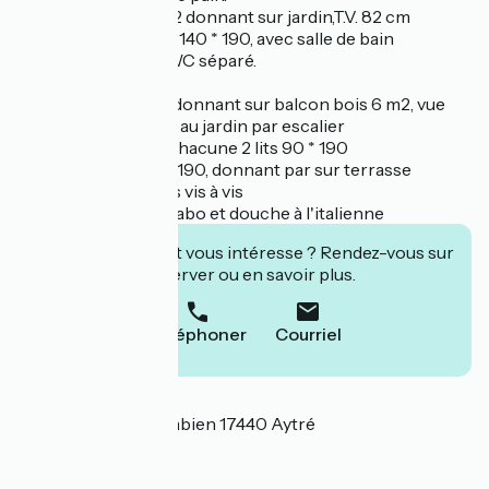
- séjour salon 60 m2 donnant sur jardin,T.V. 82 cm
- chambre 25 m2, lit 140 * 190, avec salle de bain
baignoire douche, WC séparé.
Etage :
- mezzanine 20 m2 donnant sur balcon bois 6 m2, vue
sur parc, avec accès au jardin par escalier
- 2 chambres avec chacune 2 lits 90 * 190
- 1 chambre lit 140 * 190, donnant par sur terrasse
solarium 20 m2 sans vis à vis
- salle d'eau avec lavabo et douche à l'italienne
Cet établissement vous intéresse ? Rendez-vous sur
leur site pour réserver ou en savoir plus.
Téléphoner
Courriel
Localisation
16, rue du Colonel Fabien 17440 Aytré