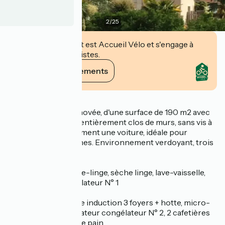
2
/
25
Cet établissement est Accueil Vélo et s'engage à
accueillir des cyclistes.
Voir ses engagements
Description
Ancienne ferme rénovée, d'une surface de 190 m2 avec
un jardin de 130 m2 entièrement clos de murs, sans vis à
vis, inclus stationnement une voiture, idéale pour
héberger 8 personnes. Environnement verdoyant, trois
parcs.
Rez-de-chaussée:
- buanderie avec lave-linge, sèche linge, lave-vaisselle,
réfrigérateur congélateur N° 1
- W.C.
- cuisine avec plaque induction 3 foyers + hotte, micro-
ondes, four, réfrigérateur congélateur N° 2, 2 cafetières
filtre et Senceo, grille pain.