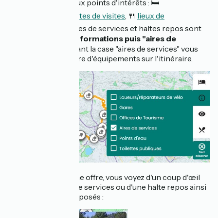
afficher de nombreux points d'intérêts : 🛏️
hébergements
, 👁️
sites de visites
, 🍴
lieux de
restauration
. Les aires de services et haltes repos sont
dans la catégorie ℹ️
informations puis "aires de
services"
. En cochant la case "aires de services" vous
accédez à toute l'offre d'équipements sur l'itinéraire.
En sélectionnant une offre, vous voyez d'un coup d'œil
s'il s'agit d'une aire de services ou d'une halte repos ainsi
que les services proposés :