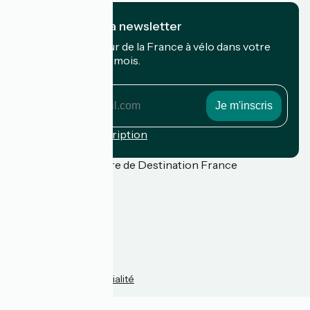
Je m'abonne à la newsletter
Recevez le meilleur de la France à vélo dans votre
boîte mail chaque mois.
Mon adresse mail
Mon
adresse
mail
Conditions d'inscription
Financé dans le cadre de Destination France
Presse
FAQ
Plan du site
Mentions légales
Politique de confidentialité
Contact
Réalisation :
StudioJuillet
et
France Vélo Tourisme