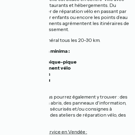
des commerces, restaurants et hébergements. Du
simple banc à l’atelier de réparation vélo en passant par
les aires de jeux pour enfants ou encore les points d’eau
potable, ces équipements agrémentent les itinéraires de
confort et de divertissement.
On les trouve en général tous les 20-30 km.
Vous y trouverez à minima :
une table de pique-pique
du stationnement vélo
des sanitaires
un point d'eau
En complément, vous pourrez également y trouver : des
poubelles, un ou des abris, des panneaux d'information,
des stationnements sécurisés et/ou consignes à
bagages sécurisées, des ateliers de réparation vélo, des
aires de jeux...
Exemple d'aire de service en Vendée :