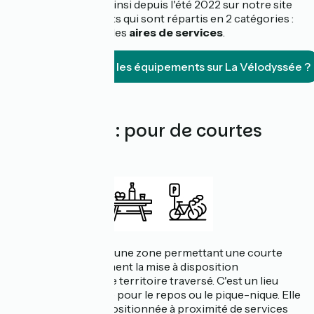
Nous référençons ainsi depuis l'été 2022 sur notre site
web, les équipements qui sont répartis en 2 catégories :
les
haltes repos
et les
aires de services
.
Comment trouver les équipements sur La Vélodyssée ?
Halte repos : pour de courtes
pauses
Une halte repos est une zone permettant une courte
halte et éventuellement la mise à disposition
d’informations sur le territoire traversé. C'est un lieu
propice à une pause pour le repos ou le pique-nique. Elle
est généralement positionnée à proximité de services