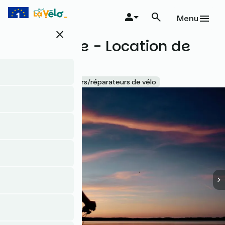
Aller
au
Menu
contenu
close
principal
La Cyclerie - Location de
vélos
Accueil Vélo
Loueurs/réparateurs de vélo