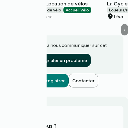
Oxygen Cycles - Location de vélos
La Cycle
Loueurs/réparateurs de vélo
Accueil Vélo
Loueurs/r
Vielle-Saint-Girons
Léon
Une information à nous communiquer sur cet
établissement ?
Signaler un problème
Enregistrer
Contacter
Qui sommes-nous ?