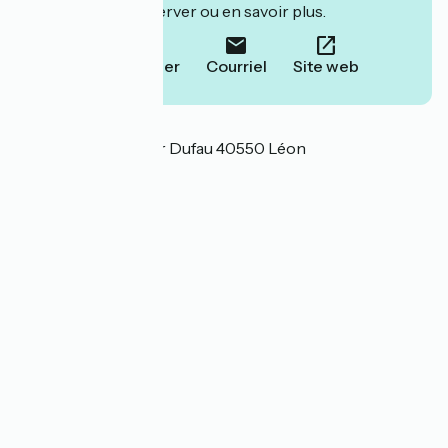
leur site pour réserver ou en savoir plus.
Téléphoner
Courriel
Site web
Localisation
27 Place du Docteur Dufau 40550 Léon