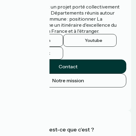
La Vélodyssée est un projet porté collectivement
par 3 Régions et 9 Départements réunis autour
d'une ambition commune : positionner La
Vélodyssée comme un itinéraire d'excellence du
tourisme à vélo en France et à l'étranger.
Instagram
Youtube
Facebook
Contact
Notre mission
Espace Presse
Espace Pro
FAQ
Accueil Vélo qu'est-ce que c'est ?