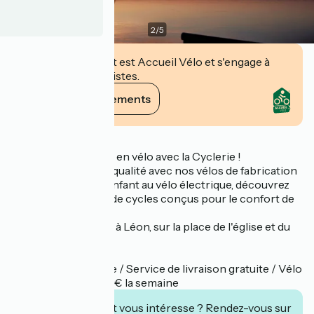
2
/
5
Cet établissement est Accueil Vélo et s'engage à
accueillir des cyclistes.
Voir ses engagements
Description
Explorez les Landes en vélo avec la Cyclerie !
Faites le choix de la qualité avec nos vélos de fabrication
française. Du VTT enfant au vélo électrique, découvrez
notre large gamme de cycles conçus pour le confort de
toute la famille.
Retrouvez nous vite à Léon, sur la place de l'église et du
marché !
Réservation en ligne / Service de livraison gratuite / Vélo
avec vitesses dès 45€ la semaine
Cet établissement vous intéresse ? Rendez-vous sur