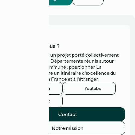
Qui sommes-nous ?
La Vélodyssée est un projet porté collectivement
par 3 Régions et 9 Départements réunis autour
d'une ambition commune : positionner La
Vélodyssée comme un itinéraire d'excellence du
tourisme à vélo en France et à l'étranger.
Instagram
Youtube
Facebook
Contact
Notre mission