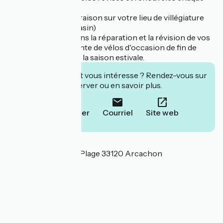
année
- la possibilité de livraison sur votre lieu de villégiature
(conditions en magasin)
Nous vous proposons la réparation et la révision de vos
vélos, ainsi que la vente de vélos d'occasion de fin de
saison en dehors de la saison estivale.
Cet établissement vous intéresse ? Rendez-vous sur
leur site pour réserver ou en savoir plus.
Téléphoner
Courriel
Site web
Localisation
326 boulevard de la Plage 33120 Arcachon