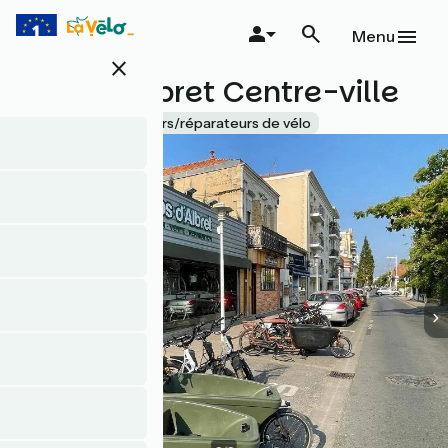
Aller
au
Menu
contenu
close
principal
Vélos d'Albret Centre-ville
Accueil Vélo
Loueurs/réparateurs de vélo