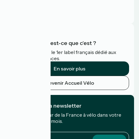
Espace Presse
Espace Pro
FAQ
Accueil Vélo qu'est-ce que c'est ?
Accueil Vélo c'est le 1er label français dédié aux
cyclistes en vacances.
En savoir plus
Devenir Accueil Vélo
Je m'abonne à la newsletter
Recevez le meilleur de la France à vélo dans votre
boîte mail chaque mois.
Mon adresse mail
Mon