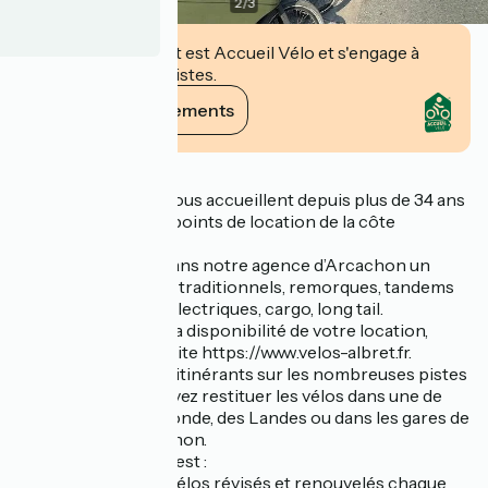
2
/
3
Cet établissement est Accueil Vélo et s'engage à
accueillir des cyclistes.
Voir ses engagements
Description
Les Vélos d’Albret vous accueillent depuis plus de 34 ans
dans ses différents points de location de la côte
Atlantique.
Vous retrouverez dans notre agence d’Arcachon un
large choix de vélos traditionnels, remorques, tandems
ainsi que des vélos électriques, cargo, long tail.
Pour vous garantir la disponibilité de votre location,
réservez sur notre site https://www.velos-albret.fr.
Lors de vos séjours itinérants sur les nombreuses pistes
cyclables, vous pouvez restituer les vélos dans une de
nos agences de Gironde, des Landes ou dans les gares de
Bayonne et d’Arcachon.
Les Vélos d’Albret c’est :
- un large panel de vélos révisés et renouvelés chaque