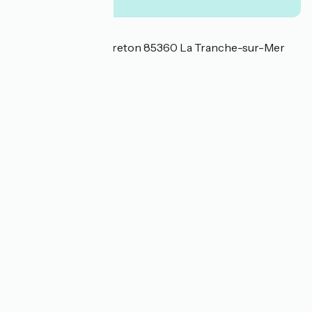
Localisation
21 rue du Perthuis Breton 85360 La Tranche-sur-Mer