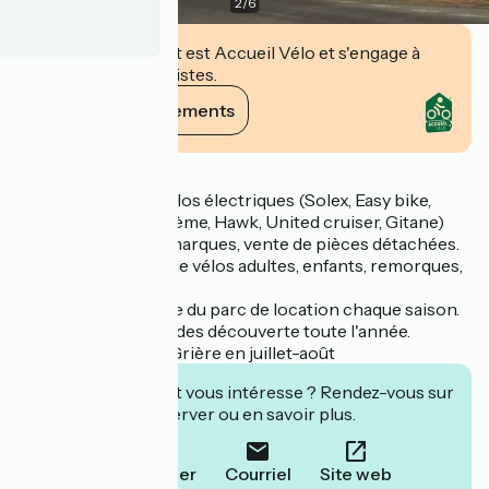
2
/
6
Cet établissement est Accueil Vélo et s'engage à
accueillir des cyclistes.
Voir ses engagements
Description
Vente de vélos et vélos électriques (Solex, Easy bike,
Lapierre, arcade, Crème, Hawk, United cruiser, Gitane)
Réparation toutes marques, vente de pièces détachées.
Location tout type de vélos adultes, enfants, remorques,
rosalies.
Revente d'une partie du parc de location chaque saison.
Randonnées et balades découverte toute l'année.
Magasin relais à La Grière en juillet-août
Cet établissement vous intéresse ? Rendez-vous sur
leur site pour réserver ou en savoir plus.
Téléphoner
Courriel
Site web