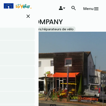
Aller
au
Menu
contenu
close
principal
VELO & COMPANY
Accueil Vélo
Loueurs/réparateurs de vélo