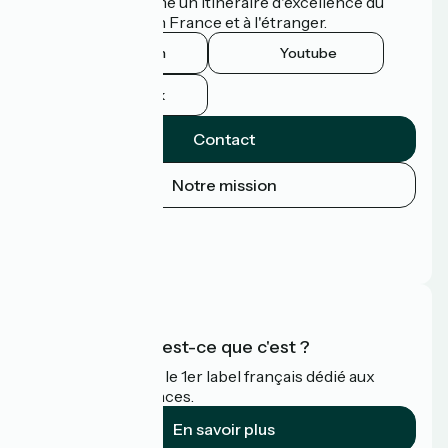
Vélodyssée comme un itinéraire d'excellence du
tourisme à vélo en France et à l'étranger.
Instagram
Youtube
Facebook
Contact
Notre mission
Espace Presse
Espace Pro
FAQ
Accueil Vélo qu'est-ce que c'est ?
Accueil Vélo c'est le 1er label français dédié aux
cyclistes en vacances.
En savoir plus