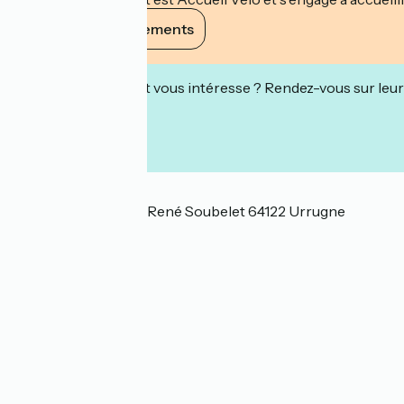
Voir ses engagements
Cet établissement vous intéresse ? Rendez-vous sur leur 
Localisation
Maison Posta Place René Soubelet 64122 Urrugne