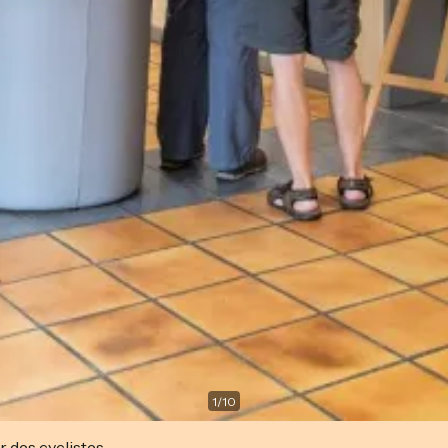
1
/
10
r des cyclistes.