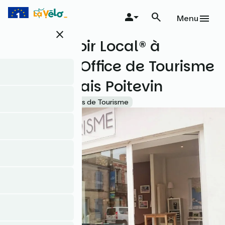
Aller
au
Menu
contenu
close
principal
Le Comptoir Local® à
Marans - Office de Tourisme
Aunis Marais Poitevin
Accueil Vélo
Offices de Tourisme