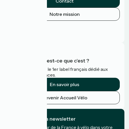
Contact
Notre mission
Espace Presse
Espace Pro
FAQ
Accueil Vélo qu'est-ce que c'est ?
Accueil Vélo c'est le 1er label français dédié aux
cyclistes en vacances.
En savoir plus
Devenir Accueil Vélo
Je m'abonne à la newsletter
Recevez le meilleur de la France à vélo dans votre