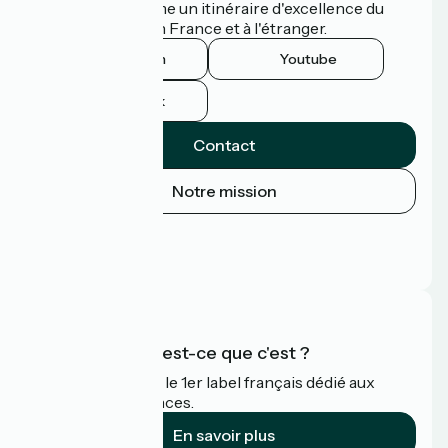
Vélodyssée comme un itinéraire d'excellence du
tourisme à vélo en France et à l'étranger.
Instagram
Youtube
Facebook
Contact
Notre mission
Espace Presse
Espace Pro
FAQ
Accueil Vélo qu'est-ce que c'est ?
Accueil Vélo c'est le 1er label français dédié aux
cyclistes en vacances.
En savoir plus