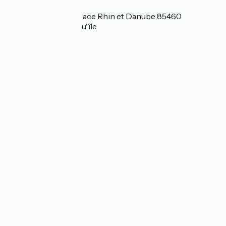
Localisation
Rond Point Fleuri Place Rhin et Danube 85460
L'Aiguillon-la-Presqu'île