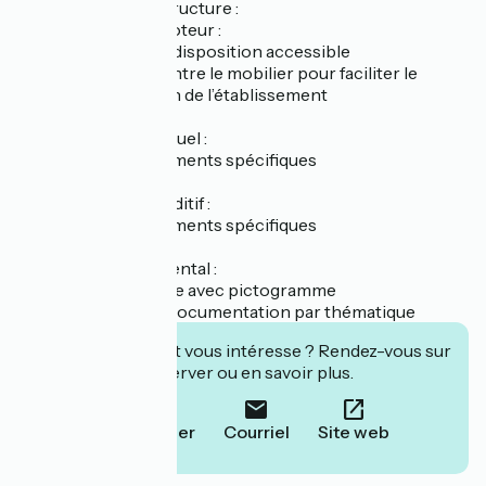
Équipement de la structure :
Pour le handicap moteur :
- Documentation à disposition accessible
- Espace suffisant entre le mobilier pour faciliter le
déplacement au sein de l’établissement
Pour le handicap visuel :
- Absence d’équipements spécifiques
Pour le handicap auditif :
- Absence d’équipements spécifiques
Pour le handicap mental :
- Signalétique simple avec pictogramme
- Classement de la documentation par thématique
Cet établissement vous intéresse ? Rendez-vous sur
leur site pour réserver ou en savoir plus.
Téléphoner
Courriel
Site web