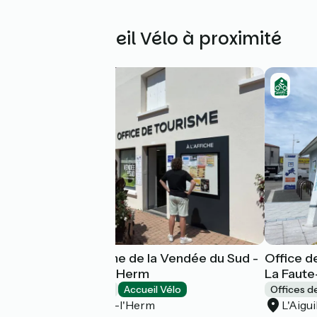
Autres Accueil Vélo à proximité
Office de Tourisme de la Vendée du Sud -
Office d
Saint-Michel-en-l'Herm
La Faute
Offices de Tourisme
Accueil Vélo
Offices d
Saint-Michel-en-l'Herm
L'Aigui