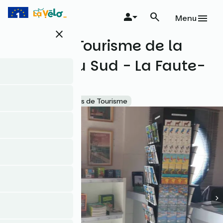
Aller
au
Menu
contenu
close
principal
Office de Tourisme de la
Vendée du Sud - La Faute-
sur-Mer
Accueil Vélo
Offices de Tourisme