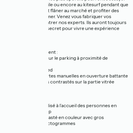
au golf, au char-à-voile ou encore au kitesurf pendant que
d'autres préféreront flâner au marché et profiter des
balades en bord de mer. Venez vous fabriquer vos
souvenirs et rencontrer nos experts. Ils auront toujours
un conseil, un petit secret pour vivre une expérience
comme des locaux !
Accessibilité :
Accès à l’établissement :
- Places réservées sur le parking à proximité de
l’établissement
- Entrée de plain-pied
- Entrée par des portes manuelles en ouverture battante
équipées d’éléments contrastés sur la partie vitrée
Accueil-Réception :
- Comptoir abaissé
- Personnel sensibilisé à l’accueil des personnes en
situation de handicap
- Signalétique contrasté en couleur avec gros
caractères et des pictogrammes