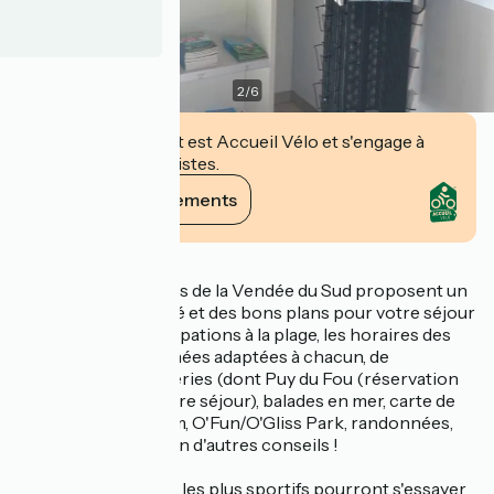
2
/
6
Cet établissement est Accueil Vélo et s'engage à
accueillir des cyclistes.
Voir ses engagements
Description
Sur place, les experts de la Vendée du Sud proposent un
accueil personnalisé et des bons plans pour votre séjour
: les meilleures occupations à la plage, les horaires des
marées, les randonnées adaptées à chacun, de
nombreuses billetteries (dont Puy du Fou (réservation
conseillée avant votre séjour), balades en mer, carte de
pêche, zoo, aquarium, O'Fun/O'Gliss Park, randonnées,
spectacles...) ... et bien d'autres conseils !
À La Faute-sur-Mer, les plus sportifs pourront s'essayer