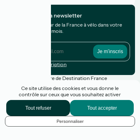
Je m'abonne à la newsletter
Recevez le meilleur de la France à vélo dans votre
boîte mail chaque mois.
Mon adresse mail
Mon
adresse
mail
Conditions d'inscription
Financé dans le cadre de Destination France
Ce site utilise des cookies et vous donne le
contrôle sur ceux que vous souhaitez activer
Presse
Tout refuser
Tout accepter
FAQ
Plan du site
Personnaliser
Mentions légales
FR
Politique de confidentialité
k
Contact