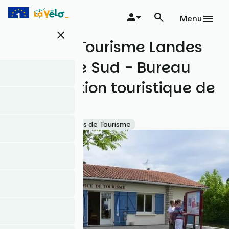
Aller
au
Menu
contenu
close
principal
Office de Tourisme Landes
Atlantique Sud - Bureau
d'information touristique de
Labenne
Accueil Vélo
Offices de Tourisme