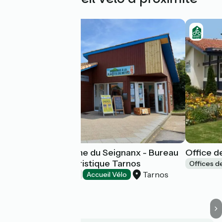
Office de Tourisme du Seignanx - Bureau
Office d
d'information touristique Tarnos
Offices d
Tarnos
Offices de Tourisme
Accueil Vélo