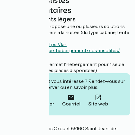
Services cyclistes
complémentaires
Hébergements légers
Cet établissement propose une ou plusieurs solutions
d'hébergements légers à la nuitée (du type cabane, tente
aménagée…)
Découvrir l'offre :
https://la-
yole.bontempo.fr/type_hebergement/nos-insolites/
Nuitée
Cet établissement permet l'hébergement pour 1 seule
nuit (dans la limite des places disponibles).
Cet établissement vous intéresse ? Rendez-vous sur
leur site pour réserver ou en savoir plus.
Téléphoner
Courriel
Site web
Localisation
13 chemin des bosses Orouet 85160 Saint-Jean-de-
Monts