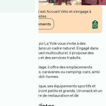
2
/
10
Cet établissement est Accueil Vélo et s'engage à
accueillir des cyclistes.
Voir ses engagements
Description
Le camping Bontempo La Yole vous invite à des
vacances familiales dans un cadre naturel. Engagé dans
une démarche d'accueil multiculturel, il propose des
animations bilingues et des services traduits.
Niché à 1,8 km de la plage, il offre des emplacements
spacieux pour tentes, caravanes ou camping-cars, ainsi
qu'une gamme de mobil-homes.
Son complexe aquatique, ses équipements sportifs et
son parc de jeux raviront petits et grands. Un snack et un
bar complètent l'offre de restauration et de
divertissement.