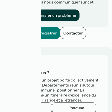
Une information à nous communiquer sur cet
établissement ?
Signaler un problème
Enregistrer
Contacter
Qui sommes-nous ?
La Vélodyssée est un projet porté collectivement
par 3 Régions et 9 Départements réunis autour
d'une ambition commune : positionner La
Vélodyssée comme un itinéraire d'excellence du
tourisme à vélo en France et à l'étranger.
Instagram
Youtube