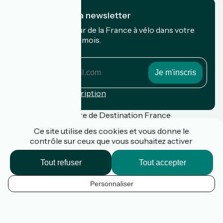
Je m'abonne à la newsletter
Recevez le meilleur de la France à vélo dans votre
boîte mail chaque mois.
Mon adresse mail
Mon
adresse
mail
Conditions d'inscription
Financé dans le cadre de Destination France
Ce site utilise des cookies et vous donne le
contrôle sur ceux que vous souhaitez activer
Presse
Tout refuser
Tout accepter
FAQ
Plan du site
Personnaliser
Mentions légales
FR
Politique de confidentialité
k
Contact
Options de carte
Réalisation :
StudioJuillet
et
France Vélo Tourisme