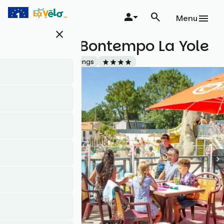
Aller
au
Menu
contenu
close
principal
Camping Bontempo La Yole
Accueil Vélo
Campings