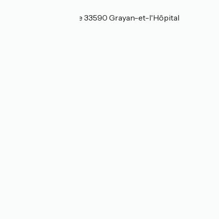
Localisation
3 chemin de la Lande 33590 Grayan-et-l'Hôpital