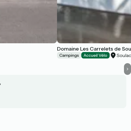
Domaine Les Carrelets de Sou
Soula
Campings
Accueil Vélo
?