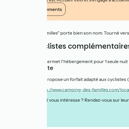
Voir ses engagements
Description
Le "Camping des Familles" porte bien son nom. Tourné vers l
ensemble!
Services cyclistes complémentaire
Nuitée
Cet établissement permet l'hébergement pour 1 seule nuit (d
Forfait cycliste
Cet établissement propose un forfait adapté aux cyclistes 
En savoir plus :
https://www.camping-des-familles.com/loc
Cet établissement vous intéresse ? Rendez-vous sur leur 