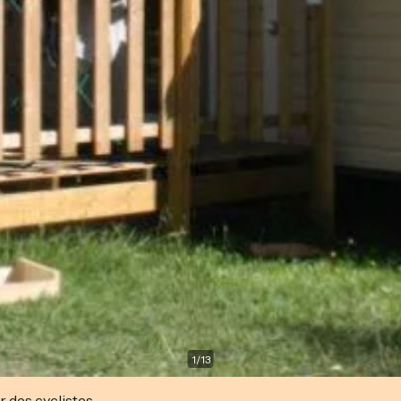
1
/
13
r des cyclistes.