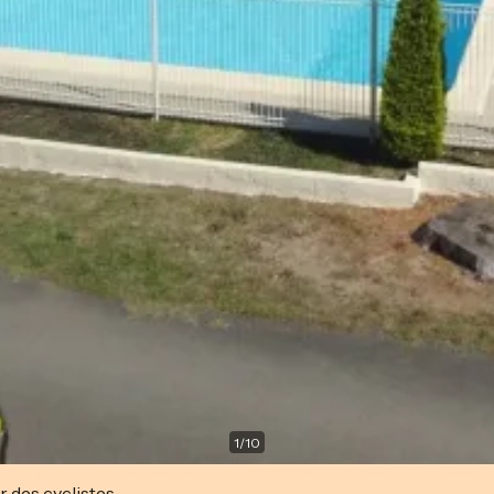
1
/
10
r des cyclistes.