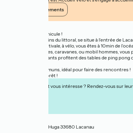
Voir ses engagements
Description
Le camping sans véhicule !
Le camping des jardins du littoral, se situe à l’entrée de La
Loin de l’agitation estivale, à vélo, vous êtes à 10min de l’océ
Emplacements tentes, caravanes, ou mobil hommes, vous po
Pendant que les enfants profitent des tables de ping pong ou
Ce qu’on adore ?
Les barbecues communs, idéal pour faire des rencontres !
Etre au cœur de la forêt !
Cet établissement vous intéresse ? Rendez-vous sur leur 
Localisation
Allée de Sauviels Le Huga 33680 Lacanau