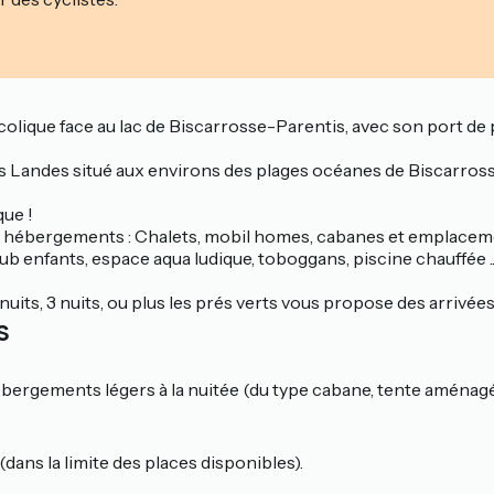
lique face au lac de Biscarrosse-Parentis, avec son port de pl
es Landes situé aux environs des plages océanes de Biscarross
que !
s hébergements : Chalets, mobil homes, cabanes et emplacemen
 club enfants, espace aqua ludique, toboggans, piscine chauffée ..
2 nuits, 3 nuits, ou plus les prés verts vous propose des arriv
s
bergements légers à la nuitée (du type cabane, tente aménag
ans la limite des places disponibles).