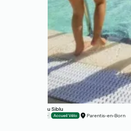
Camping Le Pipiou Siblu
Parentis-en-Born
Campings
Accueil Vélo