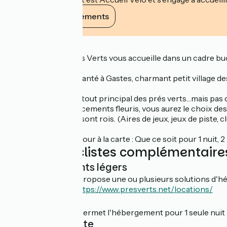
Voir ses engagements
Description
Le camping Les Prés Verts vous accueille dans un cadre buco
enfants.
Le camping est implanté à Gastes, charmant petit village d
La tranquillité est l'atout principal des prés verts…mais pas 
Avec ses 100 emplacements fleuris, vous aurez le choix de
amis. Ici les enfants sont rois. (Aires de jeux, jeux de piste,
Composez votre séjour à la carte : Que ce soit pour 1 nuit, 
Services cyclistes complémentaire
Hébergements légers
Cet établissement propose une ou plusieurs solutions d'hé
Découvrir l'offre :
https://www.presverts.net/locations/
Nuitée
Cet établissement permet l'hébergement pour 1 seule nuit (d
Forfait cycliste