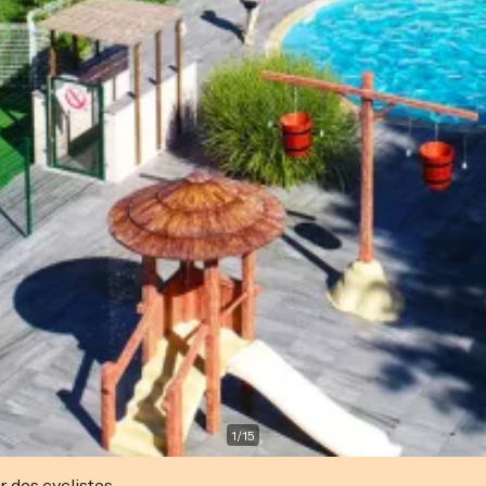
1
/
15
r des cyclistes.