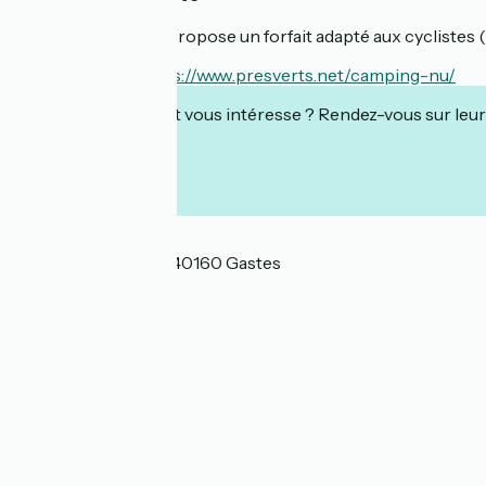
Cet établissement propose un forfait adapté aux cyclistes 
En savoir plus :
https://www.presverts.net/camping-nu/
Cet établissement vous intéresse ? Rendez-vous sur leur 
Localisation
657 Avenue du Lac 40160 Gastes