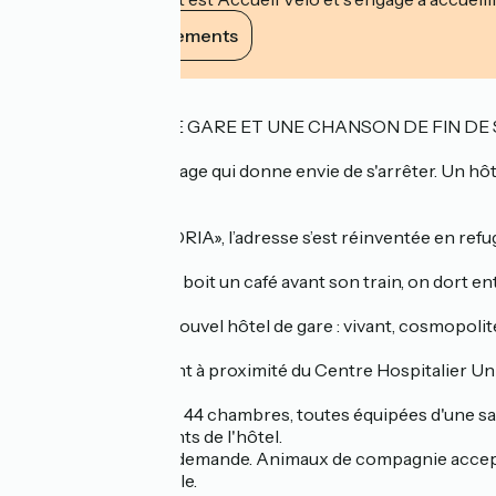
Voir ses engagements
Description
ENTRE UN QUAI DE GARE ET UNE CHANSON DE FIN DE 
C'est un lieu de passage qui donne envie de s'arrêter. Un hô
quartier.
Ancien hôtel «ASTORIA», l’adresse s’est réinventée en refuge u
Chez OLDEGAR, on boit un café avant son train, on dort entr
Bienvenue dans le nouvel hôtel de gare : vivant, cosmopolite
L'hôtel est également à proximité du Centre Hospitalier Uni
A votre disposition : 44 chambres, toutes équipées d'une sal
24h/24 pour les clients de l'hôtel.
Prêt de lit bébé sur demande. Animaux de compagnie accept
Presse internationale.