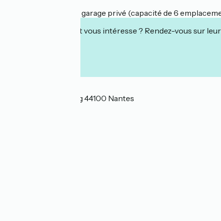
L'hôtel dispose d'un garage privé (capacité de 6 emplacemen
Cet établissement vous intéresse ? Rendez-vous sur leur 
Localisation
11 rue de Richebourg 44100 Nantes