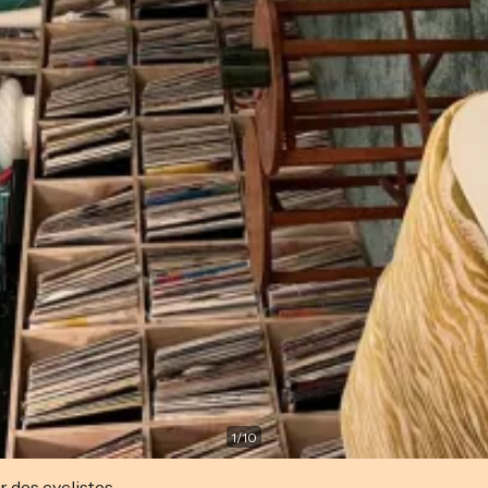
1
/
10
r des cyclistes.