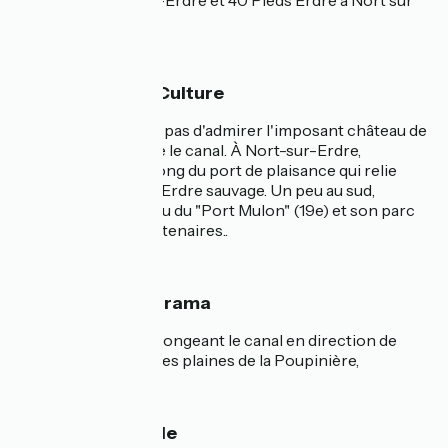
Tindière à Nort-sur-Erdre et 40 Pieds Erdre à Nort sur
Erdre.
🏰 Patrimoine & Culture
À Blain, ne manquez pas d'admirer l'imposant château de
la Groulais qui borde le canal. À Nort-sur-Erdre,
promenez-vous le long du port de plaisance qui relie
l'Erdre navigable à l'Erdre sauvage. Un peu au sud,
découvrez le château du "Port Mulon" (19e) et son parc
arboré d'arbres centenaires..
🌿 Nature & Panorama
Point de vue en prolongeant le canal en direction de
l'écluse de Quiheix, les plaines de la Poupinière,
👨‍👩‍👧‍👦 En famille