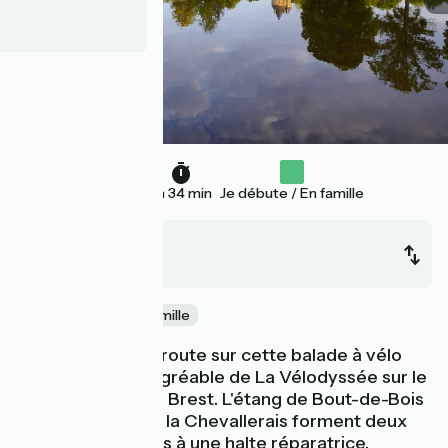
24 km
1 h 34 min
Je débute / En famille
Blain
Nort-sur-Erdre
Au fil de l'eau
En famille
Poursuivez votre route sur cette balade à vélo
très roulante et agréable de La Vélodyssée sur le
canal de Nantes à Brest. L'étang de Bout-de-Bois
et le petit bois de la Chevallerais forment deux
sites très propices à une halte réparatrice.