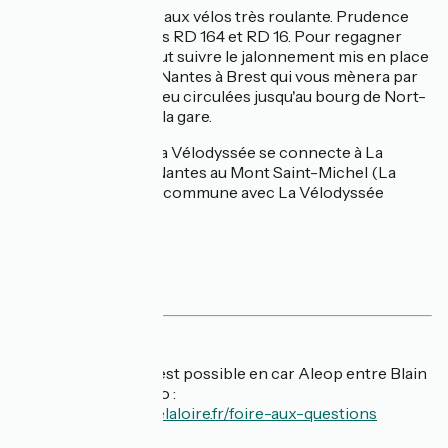
Voie verte réservée aux vélos très roulante. Prudence
pour la traversée des RD 164 et RD 16. Pour regagner
Nort-sur-Erdre, il faut suivre le jalonnement mis en place
à partir du Canal de Nantes à Brest qui vous mènera par
des petites routes peu circulées jusqu'au bourg de Nort-
sur-Erdre et jusqu'à la gare.
A Nort-sur-Erdre, La Vélodyssée se connecte à La
Régalante qui relie Nantes au Mont Saint-Michel (La
Régalante fait route commune avec La Vélodyssée
jusqu'à Nantes).
Services
🚌 Car
L'emport des vélos est possible en car Aleop entre Blain
et Nantes. Plus d'info :
https://aleop.paysdelaloire.fr/foire-aux-questions