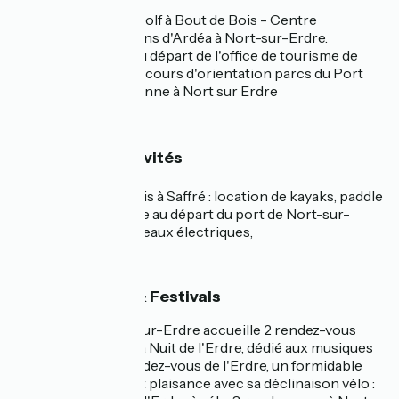
Jeu Baludik et mini golf à Bout de Bois - Centre
Aquatique Les bassins d'Ardéa à Nort-sur-Erdre.
Parcours Baludik au départ de l'office de tourisme de
Nort-sur-Erdre, parcours d'orientation parcs du Port
Mulon et de La Garenne à Nort sur Erdre
🏃‍➡️ Sport & Activités
Etang du bout de bois à Saffré : location de kayaks, paddle
et pédalos. Nautisme au départ du port de Nort-sur-
Erdre canoës et bateaux électriques,
🎉 Événements & Festivals
Tous les ans, Nort-sur-Erdre accueille 2 rendez-vous
majeurs, le festival la Nuit de l'Erdre, dédié aux musiques
actuelles, et les Rendez-vous de l'Erdre, un formidable
festival alliant jazz et plaisance avec sa déclinaison vélo :