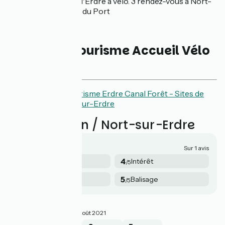
Les rendez-vous de l'Erdre à vélo. 3 rendez-vous à Nort-
sur-Erdre, les jeudis du Port
Offices de tourisme Accueil Vélo
de l'étape
Offices de tourisme Erdre Canal Forêt - Sites de
Blain et Nort-sur-Erdre
Avis sur Blain / Nort-sur-Erdre
4.3/5
Sur 1 avis
5
4
Sécurité
Intérêt
/5
/5
3
5
Services
Balisage
/5
/5
Balade à vélo
4.3/5
NATHALIE ·
Août 2021