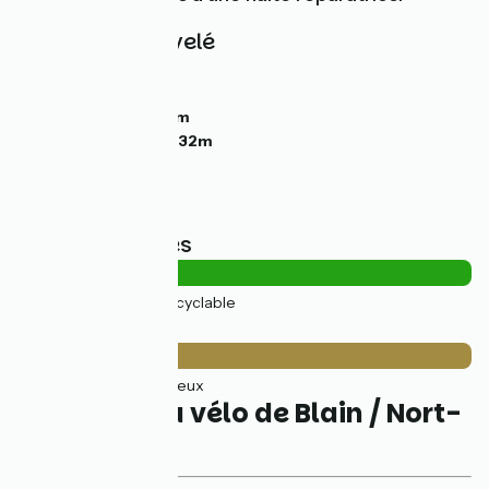
Pentes et dénivelé
Montées :
11m
Descentes :
10m
Point le plus bas :
8m
Point le plus élevé :
32m
Types de routes
24km
(100%) Voie cyclable
Revêtement
24km
(100%) Rugueux
L'itinéraire à vélo de Blain / Nort-
sur-Erdre