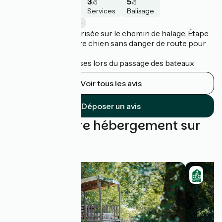
5
4
3
5
/5
/5
/5
/5
Sécurité
Intérêt
Services
Balisage
Blain / Nort-sur-Erdre
Balade facile et sécurisée sur le chemin de halage. Étape
faite à vélo avec notre chien sans danger de route pour
lui.
Jolie pause aux écluses lors du passage des bateaux
Voir tous les avis
Déposer un avis
Trouvez votre hébergement sur
cette étape