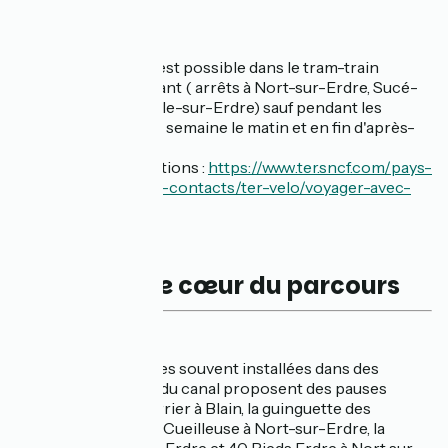
🚅 Train
L'emport des vélos est possible dans le tram-train
Nantes-Châteaubriant ( arrêts à Nort-sur-Erdre, Sucé-
sur-Erdre, la Chapelle-sur-Erdre) sauf pendant les
heures de pointe en semaine le matin et en fin d'après-
midi.
Pour plus d'informations :
https://www.ter.sncf.com/pays-
de-la-loire/services-contacts/ter-velo/voyager-avec-
velo
Les coups de cœur du parcours
🍴 Gourmandise
Plusieurs guinguettes souvent installées dans des
maisons éclusières du canal proposent des pauses
gourmandes : Le Terrier à Blain, la guinguette des
Janettes à Saffré, La Cueilleuse à Nort-sur-Erdre, la