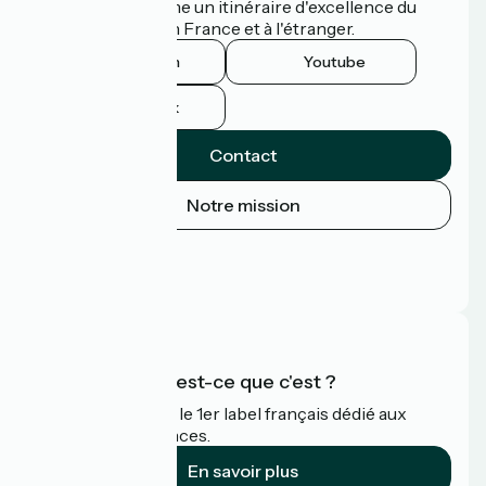
Vélodyssée comme un itinéraire d'excellence du
tourisme à vélo en France et à l'étranger.
Instagram
Youtube
Facebook
Contact
Notre mission
Espace Presse
Espace Pro
FAQ
Accueil Vélo qu'est-ce que c'est ?
Accueil Vélo c'est le 1er label français dédié aux
cyclistes en vacances.
En savoir plus