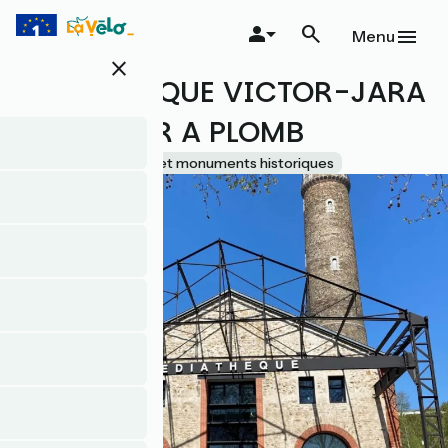
Aller
au
Menu
contenu
close
principal
MEDIATHEQUE VICTOR-JARA
ET LA TOUR A PLOMB
Accueil Vélo
Sites et monuments historiques