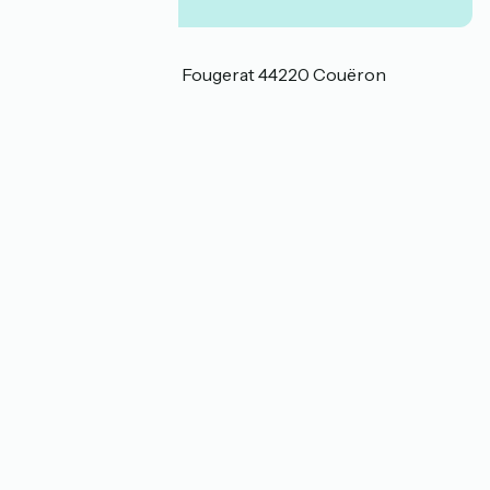
Localisation
95 Quai Jean-Pierre Fougerat 44220 Couëron