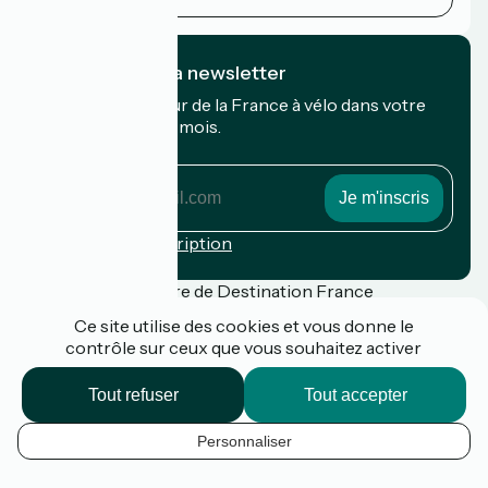
Je m'abonne à la newsletter
Recevez le meilleur de la France à vélo dans votre
boîte mail chaque mois.
Mon adresse mail
Mon
adresse
mail
Conditions d'inscription
Financé dans le cadre de Destination France
Ce site utilise des cookies et vous donne le
contrôle sur ceux que vous souhaitez activer
Presse
Tout refuser
Tout accepter
FAQ
Plan du site
Personnaliser
Mentions légales
FR
Politique de confidentialité
k