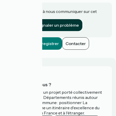
Une information à nous communiquer sur cet
établissement ?
Signaler un problème
Enregistrer
Contacter
Qui sommes-nous ?
La Vélodyssée est un projet porté collectivement
par 3 Régions et 9 Départements réunis autour
d'une ambition commune : positionner La
Vélodyssée comme un itinéraire d'excellence du
tourisme à vélo en France et à l'étranger.