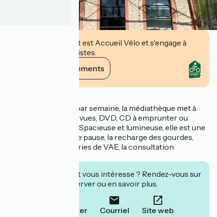
Cet établissement est Accueil Vélo et s'engage à
accueillir des cyclistes.
Voir ses engagements
Description
Ouverte 34 heures par semaine, la médiathèque met à
disposition livres, revues, DVD, CD à emprunter ou
découvrir sur place. Spacieuse et lumineuse, elle est une
halte idéale pour une pause, la recharge des gourdes,
téléphones et batteries de VAE, la consultation
d'internet.
Cet établissement vous intéresse ? Rendez-vous sur
leur site pour réserver ou en savoir plus.
Téléphoner
Courriel
Site web