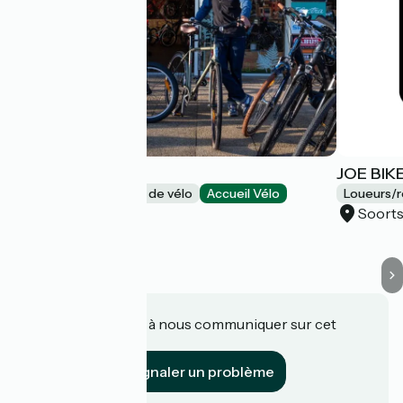
Jerry Bike
JOE BIKE
Loueurs/réparateurs de vélo
Accueil Vélo
Loueurs/r
Capbreton
Soort
Une information à nous communiquer sur cet
établissement ?
Signaler un problème