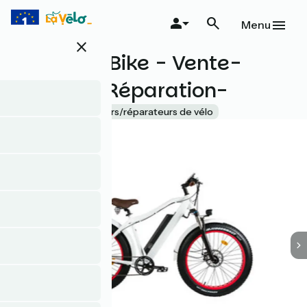
Aller
au
Menu
contenu
close
principal
Hossegor Bike - Vente-
Location-Réparation-
Accueil Vélo
Loueurs/réparateurs de vélo