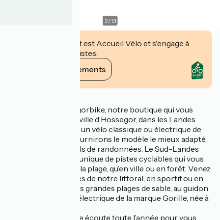
2
/
13
Cet établissement est Accueil Vélo et s'engage à
accueillir des cyclistes.
Voir ses engagements
Description
Bienvenue à Hossegorbike, notre boutique qui vous
accueille au centre-ville d’Hossegor, dans les Landes.
Que vous cherchiez un vélo classique ou électrique de
qualité, nous vous fournirons le modèle le mieux adapté,
ainsi que des conseils de randonnées. Le Sud-Landes
dispose d’un circuit unique de pistes cyclables qui vous
mènera aussi bien à la plage, qu’en ville ou en forêt. Venez
découvrir les beautés de notre littoral, en sportif ou en
famille, parcourir nos grandes plages de sable, au guidon
d’un Beach Cruiser électrique de la marque Gorille, née à
Hossegor.
Nous restons à votre écoute toute l’année pour vous