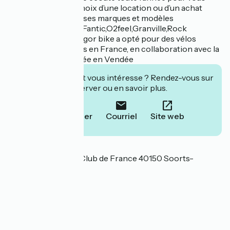
conseiller dans le choix d’une location ou d’un achat
parmi nos nombreuses marques et modèles
(Cube,Marin,Gorille,Fantic,O2feel,Granville,Rock
machine,BH). Hossegor bike a opté pour des vélos
conçus et assemblés en France, en collaboration avec la
marque Arcade, basée en Vendée
Cet établissement vous intéresse ? Rendez-vous sur
leur site pour réserver ou en savoir plus.
Téléphoner
Courriel
Site web
Localisation
340 av. du Touring-Club de France 40150 Soorts-
Hossegor