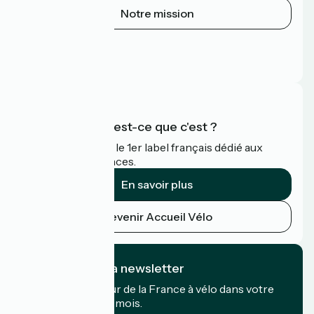
Notre mission
Espace Presse
Espace Pro
FAQ
Accueil Vélo qu'est-ce que c'est ?
Accueil Vélo c'est le 1er label français dédié aux
cyclistes en vacances.
En savoir plus
Devenir Accueil Vélo
Je m'abonne à la newsletter
Recevez le meilleur de la France à vélo dans votre
boîte mail chaque mois.