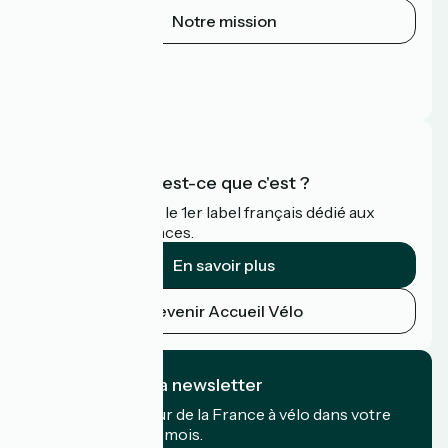
Notre mission
Espace Presse
Espace Pro
FAQ
Accueil Vélo qu'est-ce que c'est ?
Accueil Vélo c'est le 1er label français dédié aux
cyclistes en vacances.
En savoir plus
Devenir Accueil Vélo
Je m'abonne à la newsletter
Recevez le meilleur de la France à vélo dans votre
boîte mail chaque mois.