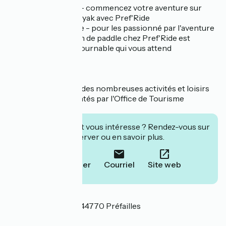
Location de kayak- commencez votre aventure sur
l'eau en louant un kayak avec Pref'Ride
Location de paddle - pour les passionné par l'aventure
aquatique, la location de paddle chez Pref'Ride est
l'expérience incontournable qui vous attend
Pref'Ride fait partie des nombreuses activités et loisirs
de Préfailles, présentés par l'Office de Tourisme
Destination Pornic.
Cet établissement vous intéresse ? Rendez-vous sur
leur site pour réserver ou en savoir plus.
Téléphoner
Courriel
Site web
Localisation
12 Place du Marché 44770 Préfailles