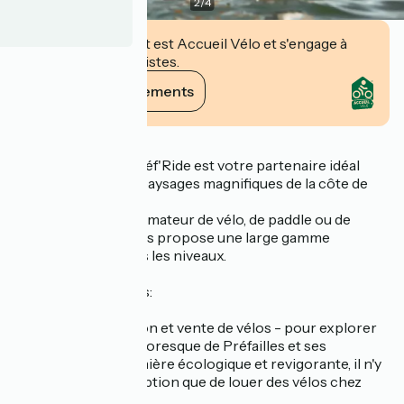
2
/
4
Cet établissement est Accueil Vélo et s'engage à
accueillir des cyclistes.
Voir ses engagements
Description
Situé à Préfailles, Préf'Ride est votre partenaire idéal
pour découvrir les paysages magnifiques de la côte de
Jade.
Que vous soyez un amateur de vélo, de paddle ou de
kayak, Préf'Ride vous propose une large gamme
d'activités pour tous les niveaux.
Activités proposées:
Location,réparation et vente de vélos - pour explorer
cette commune pittoresque de Préfailles et ses
alentours d'une manière écologique et revigorante, il n'y
a pas de meilleure option que de louer des vélos chez
Pref'Ride.