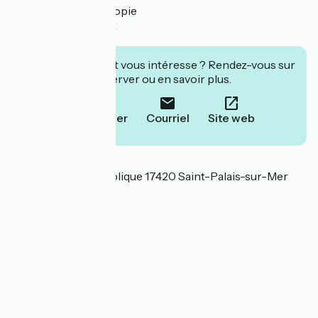
- service de photocopie
- point Wi-Fi gratuit
- visites guidées
Cet établissement vous intéresse ? Rendez-vous sur
leur site pour réserver ou en savoir plus.
Téléphoner
Courriel
Site web
Localisation
1 avenue de la République 17420 Saint-Palais-sur-Mer