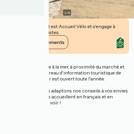
2
/
6
Cet établissement est Accueil Vélo et s'engage à
accueillir des cyclistes.
Voir ses engagements
Description
Idéalement situé face à la mer, à proximité du marché et
du centre-ville, le bureau d'information touristique de
Saint-Palais-sur-Mer est ouvert toute l'année.
À votre écoute, nous adaptons nos conseils à vos envies.
Nos conseillers vous accueillent en français et en
anglais. Passez nous voir !
Nos services :
- documentation
- billetterie
- boutique