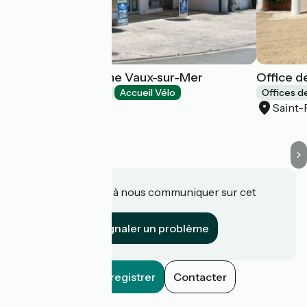
Office de Tourisme Vaux-sur-Mer
Office d
Offices de Tourisme
Accueil Vélo
Offices d
Vaux-sur-Mer
Saint-
Une information à nous communiquer sur cet
établissement ?
Signaler un problème
Enregistrer
Contacter