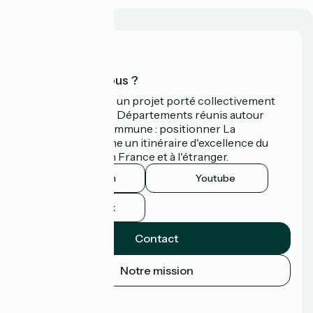
Qui sommes-nous ?
La Vélodyssée est un projet porté collectivement
par 3 Régions et 9 Départements réunis autour
d'une ambition commune : positionner La
Vélodyssée comme un itinéraire d'excellence du
tourisme à vélo en France et à l'étranger.
Instagram
Youtube
Facebook
Contact
Notre mission
Espace Presse
Espace Pro