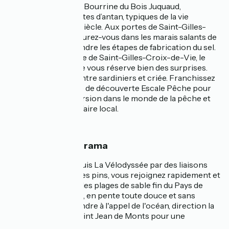
Hilaire-de-Riez. À la Bourrine du Bois Juquaud,
redécouvrez les gestes d’antan, typiques de la vie
maraîchine du XXe siècle. Aux portes de Saint-Gilles-
Croix-de-Vie, aventurez-vous dans les marais salants de
la Vie pour comprendre les étapes de fabrication du sel.
Dans la cité maritime de Saint-Gilles-Croix-de-Vie, le
patrimoine maritime vous réserve bien des surprises.
Flânez sur le port, entre sardiniers et criée. Franchissez
les portes du centre de découverte Escale Pêche pour
profiter d’une immersion dans le monde de la pêche et
découvrir le savoir-faire local.
🌿 Nature & Panorama
En accès direct depuis La Vélodyssée par des liaisons
cyclables à travers les pins, vous rejoignez rapidement et
facilement les grandes plages de sable fin du Pays de
Saint Jean de Monts, en pente toute douce et sans
courant. Pour répondre à l'appel de l'océan, direction la
Base Nautique de Saint Jean de Monts pour une
expérience iodée!