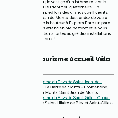
pêcher au Pont d'Yeu, le vestige d'un isthme reliant le
continent à l'île d'Yeu au début du quaternaire. Un
paradis de la pêche à pied lors des grands coefficients.
En arrivant à Saint Jean de Monts, descendez de votre
vélo pour prendre de la hauteur à Explora Parc, un parc
d'accrobranche vous attend en pleine forêt et là, vous
ressentirez des émotions fortes au gré des installations
aériennes en tous genres!
Offices de tourisme Accueil Vélo
de l'étape
Office de Tourisme du Pays de Saint Jean-de-
Monts,
sites de La Barre de Monts - Fromentine,
Notre Dame de Monts, Saint Jean de Monts
Office de Tourisme du Pays de Saint-Gilles-Croix-
de-Vie
, sites de Saint-Hilaire de Riez et Saint-Gilles-
Croix-de-Vie