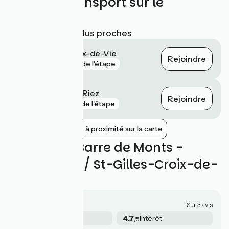
Trains et transport sur le
parcours
Gares SNCF les plus proches
Saint-Gilles-Croix-de-Vie
Rejoindre
gare
74 m de l'étape
Saint-Hilaire-de-Riez
Rejoindre
gare
2 km de l'étape
Afficher les gares à proximité sur la carte
Avis sur La Barre de Monts -
Fromentine / St-Gilles-Croix-de-
Vie
4.2/5
Sur 3 avis
4.3
4.7
Sécurité
Intérêt
/5
/5