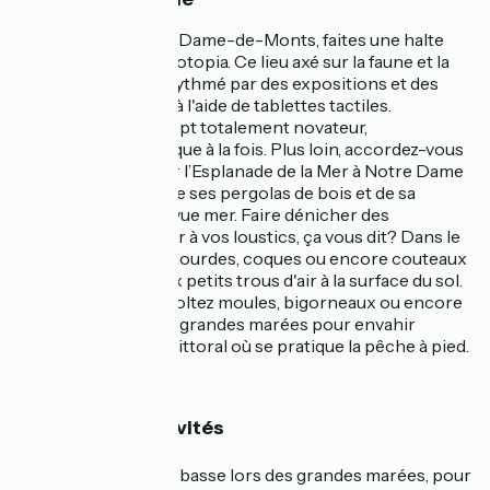
En arrivant à Notre-Dame-de-Monts, faites une halte
avec votre tribu à Biotopia. Ce lieu axé sur la faune et la
flore du littoral est rythmé par des expositions et des
étapes interactives à l'aide de tablettes tactiles.
Appréciez ce concept totalement novateur,
pédagogique et ludique à la fois. Plus loin, accordez-vous
une petite pause sur l’Esplanade de la Mer à Notre Dame
de Monts, habillée de ses pergolas de bois et de sa
grande aire de jeux vue mer. Faire dénicher des
coquillages à manger à vos loustics, ça vous dit? Dans le
sable, débusquez palourdes, coques ou encore couteaux
en repérant les deux petits trous d'air à la surface du sol.
Sur les rochers, récoltez moules, bigorneaux ou encore
crabes. Profitez des grandes marées pour envahir
l'estran, la partie du littoral où se pratique la pêche à pied.
🏃‍➡️ Sport & Activités
Profitez de la marée basse lors des grandes marées, pour