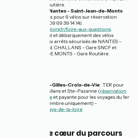
L'ILE - Gare Routière.
Car TER n°12 Nantes - Saint-Jean-de-Monts
(emplacements pour 6 vélos sur réservation
obligatoire au 09 69 39 14 14).
aleop.paysdelaloire.fr/foire-aux-questions
.
Embarquement et débarquement des vélos
uniquement aux arrêts sécurisés de NANTES -
Gare SNCF Sud, CHALLANS - Gare SNCF et
SAINT JEAN DE MONTS - Gare Routière.
🚅 Train
Gare de Saint-Gilles-Croix-de-Vie
: TER pour
Nantes via Challans et Ste-Pazanne (
réservation
vélo obligatoire
et payante pour les voyages du 1er
mai au 28 septembre uniquement) -
ter.sncf.com/pays-de-la-loire
Les coups de cœur du parcours