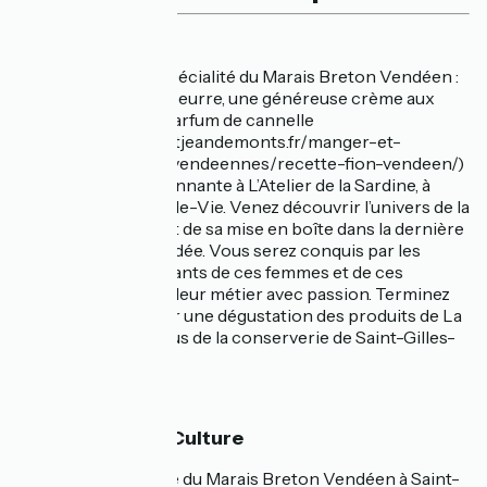
🍴 Gourmandise
Le flan maraîchin, spécialité du Marais Breton Vendéen :
une pâte sablée au beurre, une généreuse crème aux
œufs et un délicat parfum de cannelle
(https://paysdesaintjeandemonts.fr/manger-et-
deguster/recettes-vendeennes/recette-fion-vendeen/)
Faites une visite étonnante à L’Atelier de la Sardine, à
Saint-Gilles-Croix-de-Vie. Venez découvrir l’univers de la
pêche à la sardine et de sa mise en boîte dans la dernière
conserverie de Vendée. Vous serez conquis par les
témoignages touchants de ces femmes et de ces
hommes racontant leur métier avec passion. Terminez
cette immersion par une dégustation des produits de La
Perle des Dieux, issus de la conserverie de Saint-Gilles-
Croix-de-Vie.
🏰 Patrimoine & Culture
Découvrez l’histoire du Marais Breton Vendéen à Saint-