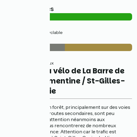
Types de routes
3km
(9%) Sur route
33km
(91%) Voie cyclable
Revêtement
17km
(47%) Lisse
19km
(53%) Rugueux
L'itinéraire à vélo de La Barre de
Monts - Fromentine / St-Gilles-
Croix-de-Vie
Les pistes situées en forêt, principalement sur des voies
sans voiture ou des routes secondaires, sont peu
fréquentées. Faîtes attention néanmoins aux
croisements car vous rencontrerez de nombreux
estivants l'été. Vigilance: Attention car le trafic est