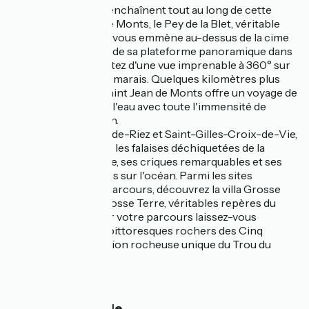
Les points de vue s'enchaînent tout au long de cette
étape! À La Barre de Monts, le Pey de la Blet, véritable
escalier dans le ciel, vous emmène au-dessus de la cime
des arbres! Du haut de sa plateforme panoramique dans
la pinède, vous profitez d'une vue imprenable à 360° sur
la forêt, l'océan et le marais. Quelques kilomètres plus
loin, l'Estacade de Saint Jean de Monts offre un voyage de
400m au-dessus de l'eau avec toute l'immensité de
l'océan pour horizon.
Entre Saint-Hilaire-de-Riez et Saint-Gilles-Croix-de-Vie,
vous longerez à vélo les falaises déchiquetées de la
corniche vendéenne, ses criques remarquables et ses
superbes panoramas sur l'océan. Parmi les sites
emblématiques du parcours, découvrez la villa Grosse
Terre et le feu de Grosse Terre, véritables repères du
littoral vendéen. Sur votre parcours laissez-vous
surprendre par les pittoresques rochers des Cinq
Pineaux et la formation rocheuse unique du Trou du
Diable.
👨‍👩‍👧‍👦 En famille