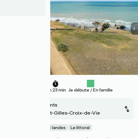
36 km
2 h 23 min
Je débute / En famille
La Barre de Monts
Fromentine / St-Gilles-Croix-de-Vie
En famille
Forêts et landes
Le littoral