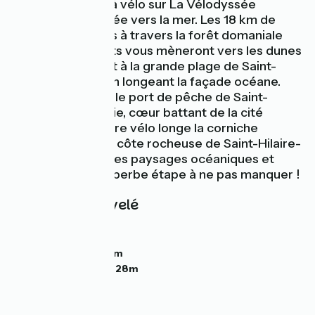
Voici une balade à vélo sur La Vélodyssée
pleinement tournée vers la mer. Les 18 km de
sentiers cyclables à travers la forêt domaniale
des Pays de Monts vous mèneront vers les dunes
et puis finalement à la grande plage de Saint-
Jean-de-Monts en longeant la façade océane.
Avant d’atteindre le port de pêche de Saint-
Gilles-Croix-de-Vie, cœur battant de la cité
maritime, l’itinéraire vélo longe la corniche
vendéenne, sur la côte rocheuse de Saint-Hilaire-
de-Riez, offrant des paysages océaniques et
sauvages. Une superbe étape à ne pas manquer !
Pentes et dénivelé
Montées :
30m
Descentes :
31m
Point le plus bas :
0m
Point le plus élevé :
28m