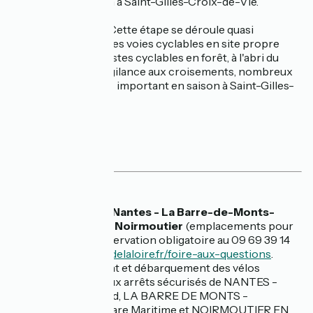
important en saison à Saint-Gilles-Croix-de-Vie.
[FVT-2025-09-15] Cette étape se déroule quasi
exclusivement sur des voies cyclables en site propre
(majoritairement pistes cyclables en forêt, à l'abri du
soleil et du vent). Vigilance aux croisements, nombreux
estivants l'été. Trafic important en saison à Saint-Gilles-
Croix-de-Vie.
Services
🚌 Car
Car TER n°13 Nantes - La Barre-de-Monts-
Fromentine - Noirmoutier
(emplacements pour
6 vélos sur réservation obligatoire au 09 69 39 14
14).
aleop.paysdelaloire.fr/foire-aux-questions
.
Embarquement et débarquement des vélos
uniquement aux arrêts sécurisés de NANTES -
Gare SNCF Sud, LA BARRE DE MONTS -
Fromentine Gare Maritime et NOIRMOUTIER EN