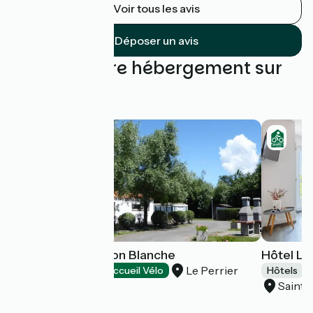
Voir tous les avis
Déposer un avis
Trouvez votre hébergement sur
cette étape
Camping La Maison Blanche
Hôtel L
Le Perrier
Campings
Accueil Vélo
Hôtels
Saint