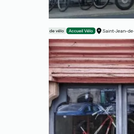
Cycles Maheau
Saint-Jean-d
Loueurs/réparateurs de vélo
Accueil Vélo