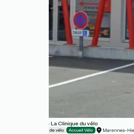
Location de vélo - La Clinique du vélo
Marennes-Hie
Loueurs/réparateurs de vélo
Accueil Vélo