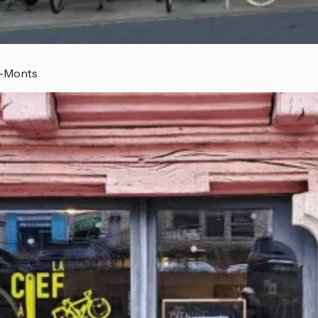
e-Monts